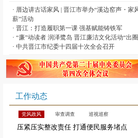
· 厝边讲古话家风 | 晋江市举办“溪边窑声・家
薪”活动
· 晋江：打造履职第一课 强基赋能铸铁军
· “廉”动读者 润泽鹭岛 晋江廉洁文化活动“出
· 中共晋江市纪委十四届十次全会召开
工作动态
党风政风
审查调查
巡视巡察
压紧压实整改责任 打通便民服务堵点