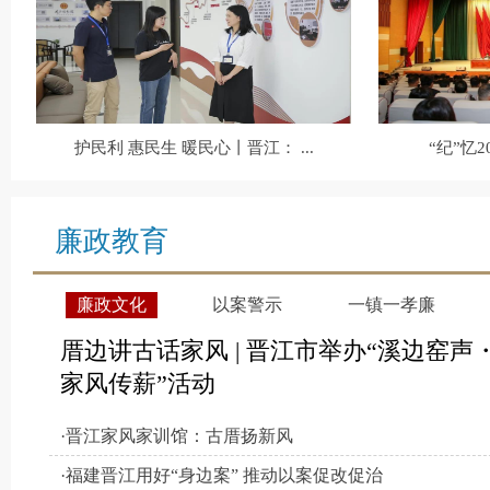
护民利 惠民生 暖民心丨晋江： ...
“纪”忆2
廉政教育
廉政文化
以案警示
一镇一孝廉
厝边讲古话家风 | 晋江市举办“溪边窑声
家风传薪”活动
·晋江家风家训馆：古厝扬新风
·福建晋江用好“身边案” 推动以案促改促治