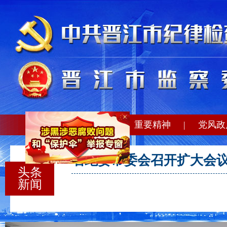
×
信息公开
|
重要精神
|
党风政
省纪委常委会召开扩大会
头条
新闻