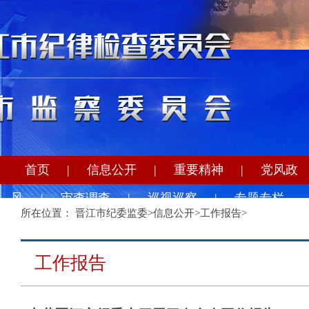
首页
|
信息公开
|
重要精神
|
党风政
风
|
审查调查
|
巡视巡察
|
专题专栏
所在位置：
晋江市纪委监委
>
信息公开
>
工作报告
>
工作报告